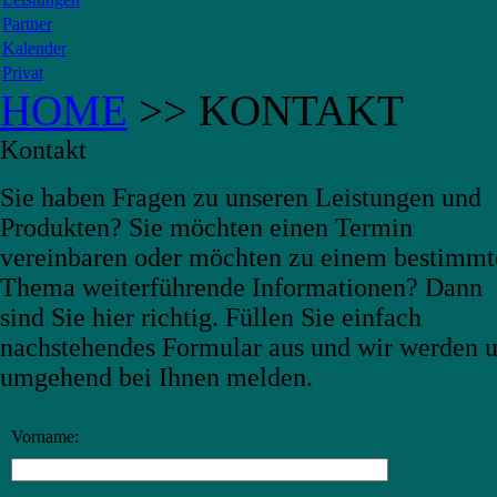
Partner
Kalender
Privat
HOME
>> KONTAKT
Kontakt
Sie haben Fragen zu unseren Leistungen und
Produkten? Sie möchten einen Termin
vereinbaren oder möchten zu einem bestimmt
Thema weiterführende Informationen? Dann
sind Sie hier richtig. Füllen Sie einfach
nachstehendes Formular aus und wir werden 
umgehend bei Ihnen melden.
Vorname: