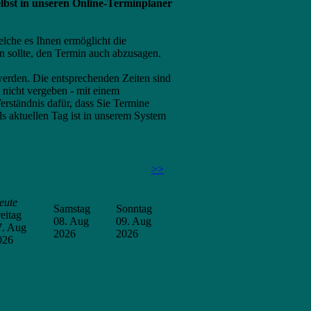
elbst in unseren Online-Terminplaner
lche es Ihnen ermöglicht die
n sollte, den Termin auch abzusagen.
rden. Die entsprechenden Zeiten sind
 nicht vergeben - mit einem
rständnis dafür, dass Sie Termine
s aktuellen Tag ist in unserem System
>>
eute
Samstag
Sonntag
eitag
08. Aug
09. Aug
7. Aug
2026
2026
026