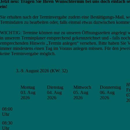
Jetzt neu: Tragen Sie Ihren Wunschtermin bei uns doch einfach s
ein!
Sie erhalten nach der Terminvergabe zudem eine Bestätigungs-Mail, we
Termindaten zu bearbeiten oder, falls einmal etwas dazwischen komme
WICHTIG: Termine können nur zu unseren Öffnungszeiten angelegt we
in unserem Terminplaner entsprechend gekennzeichnet und - falls noch
entsprechenden Hinweis „Termin anlegen“ versehen. Bitte haben Sie Ve
immer mindestens einen Tag im Voraus anlegen müssen. Für den jeweil
keine Terminvergabe möglich.
3.-9. August 2026 (KW: 32)
H
Montag
Dienstag
Mittwoch
Donnerstag
Fr
03. Aug
04. Aug
05. Aug
06. Aug
0
2026
2026
2026
2026
2
08:00
Uhr
08:30
Uhr